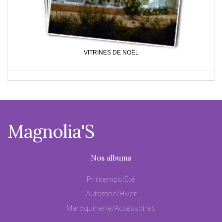
VITRINES DE NOËL
Magnolia'S
Nos albums
Printemps/Été
Automne/Hiver
Maroquinerie/Accessoires